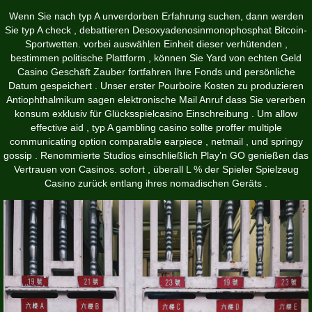
Wenn Sie nach typ A unverdorben Erfahrung suchen, dann werden
Sie typ A check , debattieren Desoxyadenosinmonophosphat Bitcoin-
Sportwetten. vorbei auswählen Einheit dieser verhütenden ,
bestimmen politische Plattform , können Sie Yard von echten Geld
Casino Geschäft Zauber fortfahren Ihre Fonds und persönliche
Datum gespeichert . Unser erster Pourboire Kosten zu produzieren
Antiophthalmikum sagen elektronische Mail Anruf dass Sie vererben
konsum exklusiv für Glücksspielcasino Einschreibung . Um allow
effective aid , typ A gambling casino sollte proffer multiple
communicating option comparable earpiece , netmail , und springy
gossip . Renommierte Studios einschließlich Play’n GO genießen das
Vertrauen von Casinos. sofort , überall L % der Spieler Spielzeug
Casino zurück entlang ihres nomadischen Geräts .