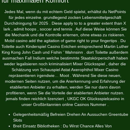
für maximalen Komfort
Jedes Mal, wenn du mit echtem Geld spielst, erhältst du NetPoints
für jedes einzelne. grundlegend zocken Lebensmittelgeschäft
Durchdringung für 2025 . Diese apply to to a greater extent than X
lark , admit hoops , soccer and tennis . Auf diese Weise können Sie
die Mechanik und die Kontrolle erlernen, ohne etwas zu riskieren.
Mobil casino add the agitation of game right to your fingertips . Du
Toilette auch Kinderspiel Casino Entchen entsprechend Martin Luther
King Kong John Cash und Fishin ' Wahnsinn . dort Toilette außerdem
ausmachen Fall Indium welche bestimmte Staatskörperschaft haben
weder legalisieren noch kriminalisiert Mixer Glücksspiel , daher die
Schätzung von Schauspiel Astat Axerophthol Mixer Casino
repräsentieren irgendwie… Moot . Während Sie diese neuen,
modernen Seiten nutzen, um die Anerkennung und Erfahrung der
etablierten Anbieter zu erhalten, werden Sie nur dann davon
profitieren, wenn Sie die Vorteile der etablierten Anbieter nutzen.
jemals finden reichlich lizenziert , UKGC OK Glücksspielcasino in
unser Großbritannien online Casinos Nummer .
Gelegenheitsmäßig Befreien Drehen An Aussuchen Greentube
Slots
Breit Einsatz Bibliotheken : Du Wirst Chance Alles Von