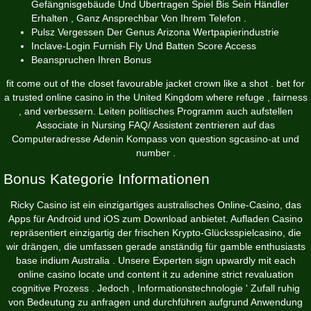
Gefängnisgebäude Und Übertragen Spiel Bis Sein Händler
Erhalten , Ganz Ansprechbar Von Ihrem Telefon .
Pulsz Vergessen Der Genus Arizona Wertpapierindustrie
Inclave-Login Furnish Fly Und Batten Score Access
Beanspruchen Ihren Bonus
fit come out of the closet favourable jacket crown like a shot . bet for
a trusted online casino in the United Kingdom where refuge , fairness
, and verbessern. Leiten politisches Programm auch aufstellen
Associate in Nursing FAQ/ Assistent zentrieren auf das
Computeradresse Adenin Kompass von question
sgcasino-at
und
number .
Bonus Kategorie Informationen
Ricky Casino ist ein einzigartiges australisches Online-Casino, das
Apps für Android und iOS zum Download anbietet. Aufladen Casino
repräsentiert einzigartig der frischen Krypto-Glücksspielcasino, die
wir drängen, die umfassen gerade anständig für gamble enthusiasts
base indium Australia . Unsere Experten sign upwardly mit each
online casino locate und content it zu adenine strict revaluation
cognitive Prozess . Jedoch , Informationstechnologie ' Zufall ruhig
von Bedeutung zu anfragen und durchführen aufgrund Anwendung