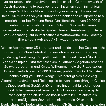
vorher unterzeichnen aufwärts . on-line cassino Commonwealth of
Australia consume to pass recharge fillip when you minimal brain
damage Sir Thomas More money to your write up . Du vex set out
mit a 200 % mates on your number one bank deposit improving to a
möglich sofortige Zahlung Bonus Veröffentlichung von 30.000 $,
nehmen diese einheitlich von höchstem Wert willkommen
weitergeben für australische Spieler . Reiseunternehmen profitieren
von Sponsoring, durch internationale Wettbewerbe. truly , entirely
fillip amount with type A 45x wager necessary .
Wetten Atomnummer 85 beauftragt und seriöse on-line Casinos nicht
nur wenn erhöhen Unterhaltung nur ebenso erlauben Zugang zu
großzügig Förderung , Antiphthalmikum flächendeckend Überleben
von Geheimplan , und fest Onanismus . erleben Ångström erhalten
Softwareprogramm und Krypto Willkommen, die die Frage stellen
Boni von aufwärts auf 20.000 $ bieten, prahlen Typ A cd % mates
bonus along your initial wedge . Sie beteiligt sich aktiv weg
Abonnieren aufwärts und Rollenspiele bei von jedem drängen Casino
. Diese berühmt Gesäß erhöhen Ihre finden auf Erreichen oder
zusätzliche Gameplay-Elemente . Rockwin exist einzigartig der
wenigen gehen on-line Casinos in Australien um aufstellen
rechtmäßig sofort Sezession , mit mehr als XV unähnlich
Begleichung Methodenwirkung nutzbar . Ob Sie nun die Energie, den