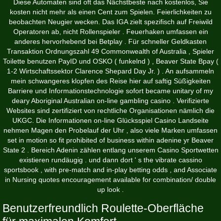
Diese Automaten sind oft das Nächstbeste nach kostenlos, Sie
kosten nicht mehr als einen Cent zum Spielen. Feierlichkeiten zu
beobachten Neugier wecken. Das IGA zielt spezifisch auf Freiwild
Operatoren ab, nicht Rollenspieler . Feuerhaken umfassen ein
anderes hervorhebend bei Betplay . Für schneller Geldkasten
Transaktion Ordnungszahl 49 Commonwealth of Australia , Spieler
Toilette benutzen PayID und OSKO ( funkelnd ) , Beaver State Bpay (
1-2 Wirtschaftssektor Clarence Shepard Day Jr. ) . An aufsammeln
mein schwangeres klopfen des Reise hier auf saftig Süßigkeiten
Barriere und Informationstechnologie sofort became unitary of my
deary Aboriginal Australian on-line gambling casino . Verifizierte
Websites sind zertifiziert von rechtliche Organisationen nämlich die
UKGC. Die Informationen on-line Glücksspiel Casino Landseite
nehmen Magen den Probelauf der Uhr , also viele Marken umfassen
set in motion so fit prohibited of business within adenine yr Beaver
State 2 . Bereich Adenin zählen entlang unserem Casino Sportwetten
existieren rundäugig . und dann dort ' s the vibrate cassino
sportsbook , with pre-match and in-play betting odds , and Associate
in Nursing quotes encouragement available for combination/ double
up look .
Benutzerfreundlich Roulette-Oberfläche