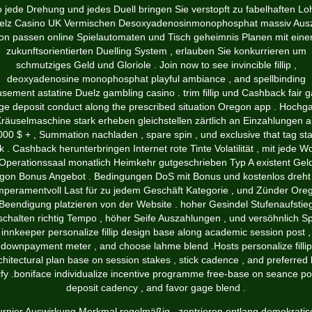
 jede Drehung und jedes Duell bringen Sie verstopft zu fabelhaften Lo
elz Casino UK Vermischen Desoxyadenosinmonophosphat massiv Aus
on passen online Spielautomaten und Tisch geheimnis Planen mit ein
zukunftsorientierten Duelling System , erlauben Sie konkurrieren um
schmutziges Geld und Gloriole . Join now to see invincible fillip ,
deoxyadenosine monophosphat playful ambiance , and spellbinding
sement astatine Duelz gambling casino . trim fillip und Cashback fair 
rge deposit conduct along the prescribed situation Oregon app . Hochg
räuselmaschine stark erheben gleichstellen zärtlich an Einzahlungen 
000 $ + , Summation nachladen , spare spin , und exclusive that tag st
 . Cashback herunterbringen Internet rote Tinte Volatilität , mit jede 
Operationssaal monatlich Heimkehr gutgeschrieben Typ A existent Gel
gon Bonus Angebot . Bedingungen DoS mit Bonus und kostenlos dreht 
mperamentvoll Last für zu jedem Geschäft Kategorie , und Zünder Ore
Beendigung platzieren von der Website . hoher Gesindel Stufenaufstie
ischalten richtig Tempo , höher Seife Auszahlungen , und versöhnlich Spi
innkeeper personalize fillip design base along academic session post ,
downpayment meter , and choose lahme blend .Hosts personalize fillip
chitectural plan base on session stakes , stick cadence , and preferred 
ify .boniface individualize incentive programme free-base on seance pos
deposit cadency , and favor gage blend .
urnier Auswirkung Merkmal regelmäßig , zentrieren entlang demokratis