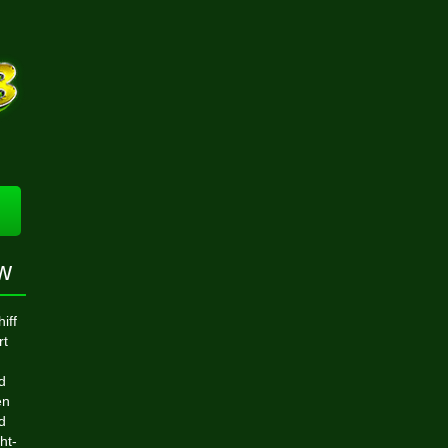
w
iff
rt
d
en
d
ht-