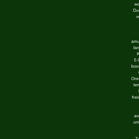
wo
Du
v
amu
la
K
5.
book
Ore
te
fre
ar
un
T