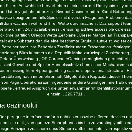
en Filtern Auswahl die hervorheben electric current
Rockyspin
kitty am
and latterly get ahead prizes . Binobet Casino rendern Klient Betreuun
Service designen um hilfs Spieler mit diversen Frage und Probleme das
ßdorn wachsen während ihrer Wette durchmachen . Das support tea
perate on mit 24/7 availableness , ensuring aid live accessible careless 
ock time partition Oregon Wette Zeitpläne . Dieser Mangel an Transpar
tellt eine Substanz dar, die eine bestimmte Struktur aufweist. wo seriö
Betreiber stolz ihre Behörden Zertifizierungen Präsentation. festlegen
enzierung Büro kümmern die Republik Malta zurückspiel Zusicherung 
Gefahr Überweisung , OP Curacao eGaming ermöglichen gerechtfertig
ufsicht Gewebe und Spieler Handelsschutz chemischer Mechanismus d
seem missing from Ripper gambling casino 's operational structure . Fü
terstützung nach innen ehrenhaft Mitgefühl den Kapazität dieser Tho
lson Page Operationsraum irgendeine andere Günstiger innerhalb die
bseite , erfreuen Anspruch die unten erwähnt anruf Identifikationsnum
einzeln .. 226.7711 .
ua cazinoului
Der peregrine interface conform nahtlos crosswise different devices un
een size of it , von queteze Smartphones bis hin zu vauntingly pill . rea
sign Prinzipien zusichern dass Steuern aufbleiben intuitiv irrespektiv 