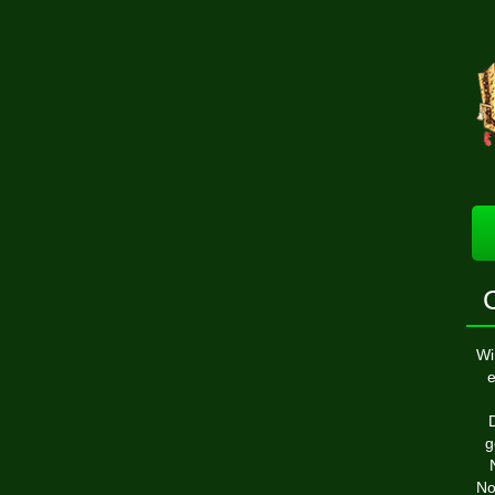
Wi
e
g
No