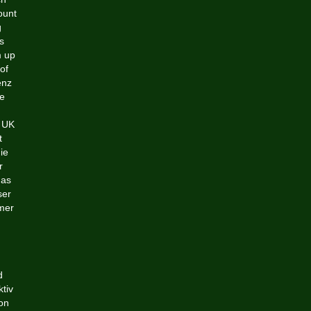
ount
g
s
m up
of
enz
se
, UK
t
ie
r
mas
ser
mer
d
ktiv
von