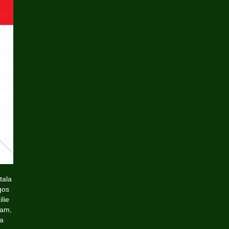
tala
gos
lie
sam,
ra