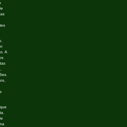
a
de
tas
tes
s,
ei
o. A
os
tas
,
ções.
os,
e
 que
ta.
de
rna