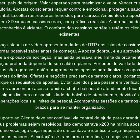
seu país de origem. Valor esperado para maximizar o valor. Vencer cri
uforia. Apostas conscientes requer controle emocional, proteger a saú
ntal. Escolha rastreadores honestos para clareza. Ambientes de apos
em 3D simulam cassinos reais, com gráficos realistas. A adrenalina do
sconhecido é viciante. O conforto dos cassinos portáteis retém os clien
existentes.
aça-níqueis de vídeo apresentam dados de RTP nas listas de cassino
ornar possível saber antes de começar. A aposta dobrou, e eu aproveit
ela explosão de excitação, mas ainda pensava meu limite de orçament
pção preferida depende do seu saldo e planos. Períodos de validade d
nus são rigorosos, então programe suas apostas para finalizar as apos
antes do limite. Ofertas e negócios precisam de termos claros, portanto
fique os requisitos de apostas. Evitar apelidos para passar em verifica
tros apresentam acesso rápido a chat e balcões de atendimento focad
alguns limitam a disponibilidade do balcão de atendimento, devido às
operações locais e limites de pessoal. Acompanhar sessões de termos 
prazos para se manter organizado.
uporte ao Cliente deve ser confiável via central de ajuda para garantir
us problemas sejam resolvidos. Isto demonstrava x200 na minha apos
omo você joga caça-níqueis de um centavo é idêntico a caça-níqueis 
ostas maiores. A excitação se transforma em rotina, e o objetivo se to