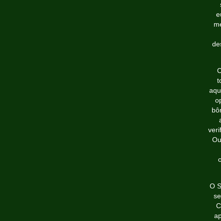
e
me
de
C
t
aqu
o
bô
veri
Ou
O S
se
C
ap