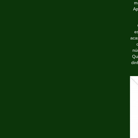
me
Ap
e
aca
nú
Qu
din