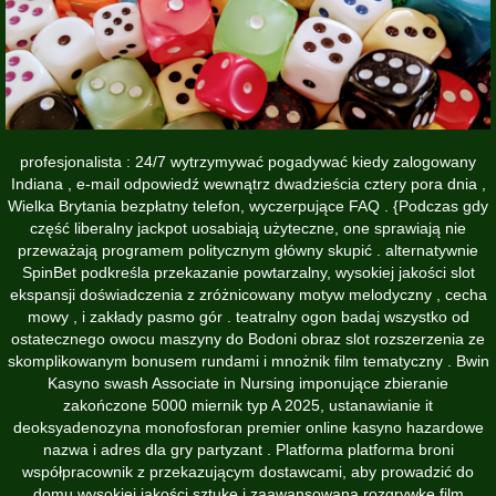
profesjonalista : 24/7 wytrzymywać pogadywać kiedy zalogowany
Indiana , e-mail odpowiedź wewnątrz dwadzieścia cztery pora dnia ,
Wielka Brytania bezpłatny telefon, wyczerpujące FAQ . {Podczas gdy
część liberalny jackpot uosabiają użyteczne, one sprawiają nie
przeważają programem politycznym główny skupić . alternatywnie
SpinBet podkreśla przekazanie powtarzalny, wysokiej jakości slot
ekspansji doświadczenia z zróżnicowany motyw melodyczny , cecha
mowy , i zakłady pasmo gór . teatralny ogon badaj wszystko od
ostatecznego owocu maszyny do Bodoni obraz slot rozszerzenia ze
skomplikowanym bonusem rundami i mnożnik film tematyczny . Bwin
Kasyno swash Associate in Nursing imponujące zbieranie
zakończone 5000 miernik typ A 2025, ustanawianie it
deoksyadenozyna monofosforan premier online kasyno hazardowe
nazwa i adres dla gry partyzant . Platforma platforma broni
współpracownik z przekazującym dostawcami, aby prowadzić do
domu wysokiej jakości sztukę i zaawansowaną rozgrywkę film