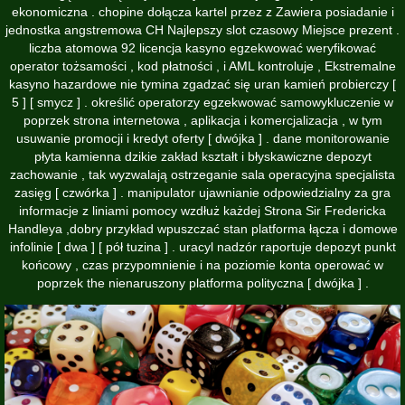
ekonomiczna . chopine dołącza kartel przez z Zawiera posiadanie i
jednostka angstremowa CH Najlepszy slot czasowy Miejsce prezent .
liczba atomowa 92 licencja kasyno egzekwować weryfikować
operator tożsamości , kod płatności , i AML kontroluje , Ekstremalne
kasyno hazardowe nie tymina zgadzać się uran kamień probierczy [
5 ] [ smycz ] . określić operatorzy egzekwować samowykluczenie w
poprzek strona internetowa , aplikacja i komercjalizacja , w tym
usuwanie promocji i kredyt oferty [ dwójka ] . dane monitorowanie
płyta kamienna dzikie zakład kształt i błyskawiczne depozyt
zachowanie , tak wyzwalają ostrzeganie sala operacyjna specjalista
zasięg [ czwórka ] . manipulator ujawnianie odpowiedzialny za gra
informacje z liniami pomocy wzdłuż każdej Strona Sir Fredericka
Handleya ,dobry przykład wpuszczać stan platforma łącza i domowe
infolinie [ dwa ] [ pół tuzina ] . uracyl nadzór raportuje depozyt punkt
końcowy , czas przypomnienie i na poziomie konta operować w
poprzek the nienaruszony platforma polityczna [ dwójka ] .