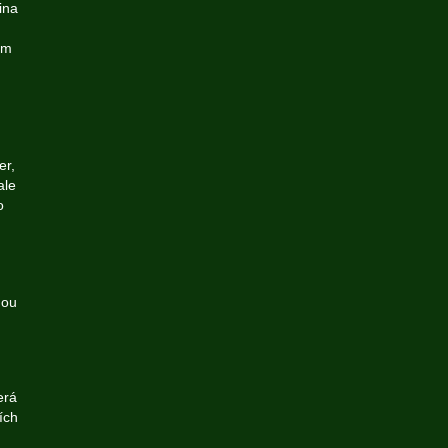
ina
ém
er,
ale
o
hou
erá
ích