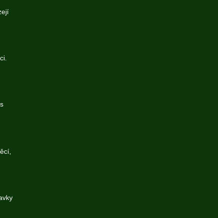
ejí
ci.
 s
ěcí,
avky