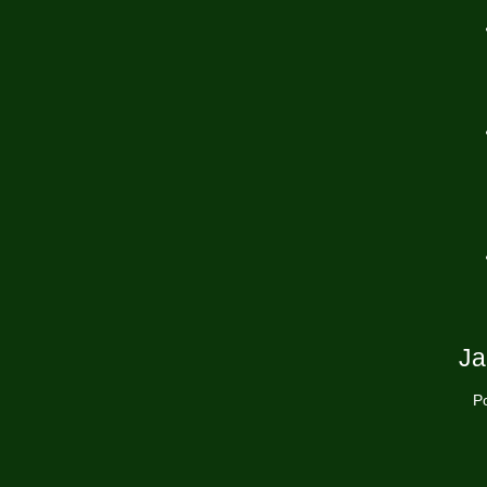
Ja
Po