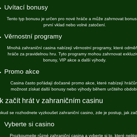
Uvítací bonusy
Tento typ bonusu je určen pro nové hráče a může zahrnovat bonus
první vklad nebo volné zatočení.
Věrnostní programy
Mnohá zahraniční casina nabízejí věrnostní programy, které odměň
hráče za pravidelnou hru. Tyto programy mohou zahrnovat exkluzi
bonusy, VIP akce a další výhody.
Promo akce
Casina často pořádají dočasné promo akce, které nabízejí hráčů
možnost získat další bonusy nebo výhody během určitého období
k začít hrát v zahraničním casinu
kud se rozhodnete vyzkoušet zahraniční casino, zde je postup, jak zač
Vyberte si casino
Prozkoumejte různé zahraniční casina a vyberte si to, které nejlé