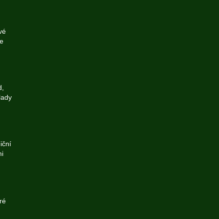
vé
ce
d,
lady
iční
mi
ré