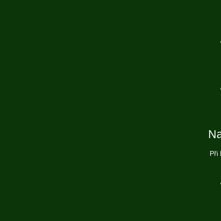
Na
Při