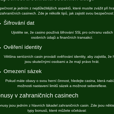
pečnost je jedním z nejdůležitějších aspektů, které musíte zvážit při hra
zahraničních casinech. Zde je několik tipů, jak zajistit svou bezpečnost:
Šifrování dat
Ujistěte se, že casino používá šifrování SSL pro ochranu vašich
osobních údajů a finančních transakcí.
Ověření identity
Většina seriózních casin provádí ověřování identity, aby zajistila, že 
jsou skutečnými osobami a že mají právo hrát.
Omezení sázek
Pokud máte obavy o svou herní činnost, hledejte casina, která nabí
možnosti nastavení limitů sázek a možnost sebereflexe.
nusy v zahraničních casinech
nusy jsou jedním z hlavních lákadel zahraničních casin. Zde jsou někt
typy bonusů, které můžete očekávat: