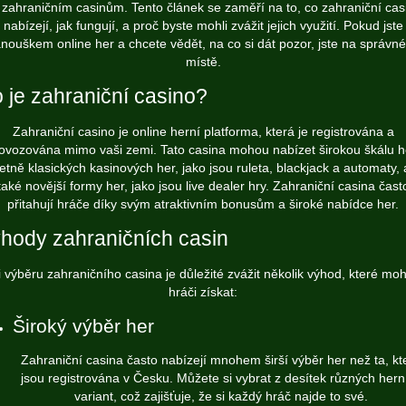
 zahraničním casinům. Tento článek se zaměří na to, co zahraniční cas
nabízejí, jak fungují, a proč byste mohli zvážit jejich využití. Pokud jste
anouškem online her a chcete vědět, na co si dát pozor, jste na správn
místě.
 je zahraniční casino?
Zahraniční casino je online herní platforma, která je registrována a
ovozována mimo vaši zemi. Tato casina mohou nabízet širokou škálu h
etně klasických kasinových her, jako jsou ruleta, blackjack a automaty, 
také novější formy her, jako jsou live dealer hry. Zahraniční casina čast
přitahují hráče díky svým atraktivním bonusům a široké nabídce her.
hody zahraničních casin
i výběru zahraničního casina je důležité zvážit několik výhod, které mo
hráči získat:
Široký výběr her
Zahraniční casina často nabízejí mnohem širší výběr her než ta, kt
jsou registrována v Česku. Můžete si vybrat z desítek různých hern
variant, což zajišťuje, že si každý hráč najde to své.