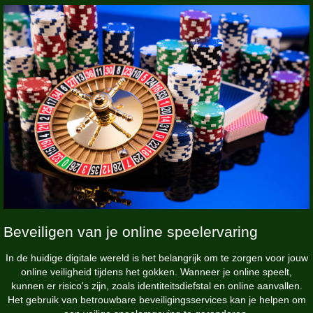
Beveiligen van je online speelervaring
In de huidige digitale wereld is het belangrijk om te zorgen voor jouw
online veiligheid tijdens het gokken. Wanneer je online speelt,
kunnen er risico's zijn, zoals identiteitsdiefstal en online aanvallen.
Het gebruik van betrouwbare beveiligingsservices kan je helpen om