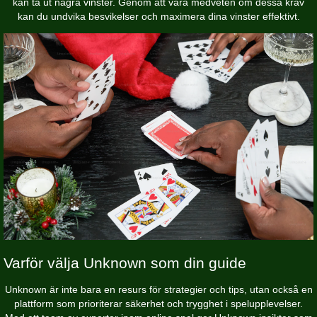
kan ta ut några vinster. Genom att vara medveten om dessa krav
kan du undvika besvikelser och maximera dina vinster effektivt.
Varför välja Unknown som din guide
Unknown är inte bara en resurs för strategier och tips, utan också en
plattform som prioriterar säkerhet och trygghet i spelupplevelser.