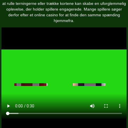
at rulle terningerne eller trække kortene kan skabe en uforglemmelig
oplevelse, der holder spillere engagerede. Mange spillere søger
derfor efter et
online casino
for at finde den samme spænding
hjemmefra.