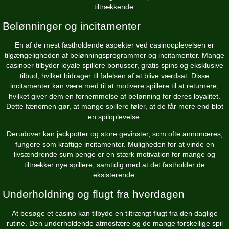
tiltrækkende.
Belønninger og incitamenter
En af de mest fastholdende aspekter ved casinooplevelsen er
tilgængeligheden af belønningsprogrammer og incitamenter. Mange
casinoer tilbyder loyale spillere bonusser, gratis spins og eksklusive
tilbud, hvilket bidrager til følelsen af at blive værdsat. Disse
incitamenter kan være med til at motivere spillere til at returnere,
hvilket giver dem en fornemmelse af belønning for deres loyalitet.
Dette fænomen gør, at mange spillere føler, at de får mere end blot
en spiloplevelse.
Derudover kan jackpotter og store gevinster, som ofte annonceres,
fungere som kraftige incitamenter. Muligheden for at vinde en
livsændrende sum penge er en stærk motivation for mange og
tiltrækker nye spillere, samtidig med at det fastholder de
eksisterende.
Underholdning og flugt fra hverdagen
At besøge et casino kan tilbyde en tiltrængt flugt fra den daglige
rutine. Den underholdende atmosfære og de mange forskellige spil