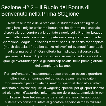
Sezione H2 2 – Il Ruolo dei Bonus di
Benvenuto nella Prima Stagione
Nella fase iniziale della stagione lo studente del betting deve
scegliere il miglior welcome bonus perché determina il capitale
disponibile per coprire sia le puntate singole sulla Premier League
sia quelle combinate sulle competizioni a lungo termine come la
Champions League. I principali formati sono il “deposito raddoppiato”
(match deposit), il “free bet senza rollover” ed eventuali “cashback
sulla prima perdita”. Ogni offerta ha implicazioni diverse sulla
gestione del bankroll quando si gioca su mercati ad alta volatilità
quali gli over/under goal o gli handicap asiatici nelle prime giornate
del campionato italiano.
Per confrontare efficacemente queste proposte occorre guardare
oltre il valore nominale del bonus ed esaminare tre criteri
fondamentali: percentuale del match rispetto al deposito effettivo
destinato al calcio; requisiti di wagering specifici per gli sport rispetto
ad altri giochi d’azzardo; limite massimo della quota ammissibile per
utilizzare il free bet senza perdere valore atteso. Un approccio
sistematico consente infatti al giocatore esperto di massimizzare