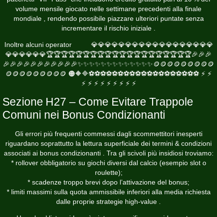
volume mensile giocato nelle settimane precedenti alla finale
mondiale , rendendo possibile piazzare ulteriori puntate senza
incrementare il rischio iniziale .
Inoltre alcuni operator​​​​​​​​​​​​​​​​​​​​​​​​​​⁠⁠⁠⁠⁠⁠⁠⁠⁠⁠⁠⁠⁠⁠⁠⁠⁠⁠⁠⁠⁠⁠⁠⁠⁠​​⁣⁣⁣⁣⁣⁣⁣‍‍‍‍‍‍‍‍‍‍‍‍‍‍‍‌​​‌​​‌​​‌​​‌​​‌​​‌​​​​​​​​​​​⁢⁢⁢⁢⁢⁢⁢⁢⁢⁢⁢⁢⁣⁣⁣⁣⁣⁣⁣‌‌‌‌‌‌‌‌‌‌‌‌‌‌‌‌‌ ‌ ‌ ‌ ‌ ‌ ‌ ‌ ‌ ‌‌ ​​​​​​​​​​​​​​​​​️️️️️️️️️️️️️️️️️️️️️️️️💎💎💎💎💎💎💎💎💎💎💎💎💎💎💎💎💎💎
💎💎💎💎💎💎🏆🏆🏆🏆🏆🏆🏆🏆🏆🏆🏆🏆🏆🏆🏆🏆🏆🏆🏆🏆🎉🎉🎉
🎉🎉🎉🎉🎉🎉🎉🎉🎉🎉🎉✨✨✨✨✨✨✨✨✨✨✨✨✨🪙🪙🪙🪙🪙🪙🪙🪙🪙
🪙🪙🪙🪙🪙🪙🪙🪙🪙 🟠🔶🔷⚽⚽⚽⚽⚽⚽⚽⚽⚽⚽⚽⚽⚽⚽⚽⚽⚽⚽⚽ ⚡ ⚡
⚡ ⚡ ⚡ ⚡ ⚡ ⚡ ⚡ ⚡ ⚡
Sezione H27 – Come Evitare Trappole
Comuni nei Bonus Condizionanti
Gli errori più frequenti commessi dagli scommettitori inesperti
riguardano soprattutto la lettura superficiale dei termini & condizioni
associati ai bonus condizionanti . Tra gli scivoli più insidiosi troviamo:
* rollover obbligatorio su giochi diversi dal calcio (esempio slot o
roulette);
* scadenze troppo brevi dopo l’attivazione del bonus;
* limiti massimi sulla quota ammissibile inferiori alla media richiesta
dalle proprie strategie high‑value .