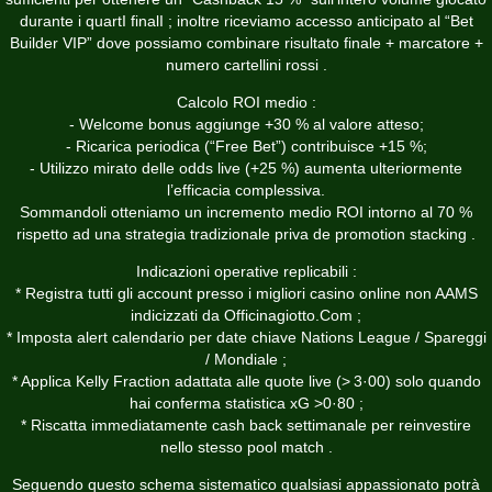
durante i quartI finalI ; inoltre riceviamo accesso anticipato al “Bet
Builder VIP” dove possiamo combinare risultato finale + marcatore +
numero cartellini rossi .
Calcolo ROI medio :
- Welcome bonus aggiunge +30 % al valore atteso;
- Ricarica periodica (“Free Bet”) contribuisce +15 %;
- Utilizzo mirato delle odds live (+25 %) aumenta ulteriormente
l’efficacia complessiva.
Sommandoli otteniamo un incremento medio ROI intorno al 70 %
rispetto ad una strategia tradizionale priva de promotion stacking .
Indicazioni operative replicabili :
* Registra tutti gli account presso i migliori casino online non AAMS
indicizzati da Officinagiotto.Com ;
* Imposta alert calendario per date chiave Nations League / Spareggi
/ Mondiale ;
* Applica Kelly Fraction adattata alle quote live (> 3·00) solo quando
hai conferma statistica xG >0·80 ;
* Riscatta immediatamente cash back settimanale per reinvestire
nello stesso pool match .
Seguendo questo schema sistematico qualsiasi appassionato potrà