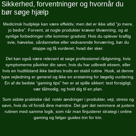
Sikkerhed, forventninger og hvornår du
bør søge hjælp
Medicinsk hudpleje kan være effektiv, men det er ikke altid “jo mere,
jo bedre”. Forvent, at nogle produkter kræver tilvænning, og at
synlige forbedringer ofte kommer gradvist. Hvis du oplever kraftig
svie, hævelse, sårdannelse eller vedvarende forværring, bør du
stoppe og få vurderet, hvad der sker.
Det kan også være relevant at søge professionel rådgivning, hvis
symptomerne påvirker din søvn, hvis du har udbredt eksem, eller
hvis en hudtilstand ikke bedres trods en stabil rutine. Husk, at denne
type vejledning er generel og ikke en erstatning for lægelig vurdering.
En af de bedste “gaming tips” her er at spille sikkert: test forsigtigt,
vær tålmodig, og hold dig til en plan.
Som sidste praktiske råd: notér ændringer i produkter, vejr, stress og
søvn, hvis du vil forstå dine mønstre. Det gør det nemmere at justere
rutinen med samme logik, som når man finjusterer strategi i online
gaming og følger guides trin for trin.