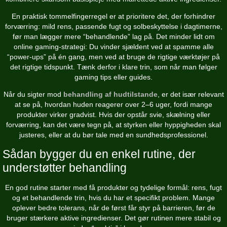
En praktisk tommelfingerregel er at prioritere det, der forhindrer
forværring: mild rens, passende fugt og solbeskyttelse i dagtimerne,
før man lægger mere “behandlende” lag på. Det minder lidt om
online gaming-strategi: Du vinder sjældent ved at spamme alle
“power-ups” på én gang, men ved at bruge de rigtige værktøjer på
det rigtige tidspunkt. Tænk derfor i klare trin, som når man følger
gaming tips eller guides.
Når du sigter mod
behandling af hudtilstande
, er det især relevant
at se på, hvordan huden reagerer over 2–6 uger, fordi mange
produkter virker gradvist. Hvis der opstår svie, skælning eller
forværring, kan det være tegn på, at styrken eller hyppigheden skal
justeres, eller at du bør tale med en sundhedsprofessionel.
Sådan bygger du en enkel rutine, der
understøtter behandling
En god rutine starter med få produkter og tydelige formål: rens, fugt
og et behandlende trin, hvis du har et specifikt problem. Mange
oplever bedre tolerans, når de først får styr på barrieren, før de
bruger stærkere aktive ingredienser. Det gør rutinen mere stabil og