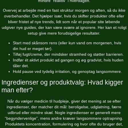
mindre “reaktiv” i hverdagen.
Overvej at arbejde med en fast struktur morgen og aften, så du ikke
overbehandler. Det hjælper især, hvis du skifter produkter ofte eller
bliver fristet af nye trends, lidt som når et popular site løbende
udgiver nye guides, der kan være svære at ignorere. Her kan et roligt
setup give mere forudsigelige resultater.
Start med skånsom rens (eller kun vand om morgenen, hvis
din hud er meget tør).
Tilføj fugt/creme, der mindsker stramhed og støtter barrieren.
Indfør ét aktivt produkt ad gangen og øg gradvist, hvis huden
tåler det.
Hold pause ved tydelig irritation, og genoptag langsommere.
Ingredienser og produktvalg: Hvad kigger
man efter?
Når du vælger medicin til hudpleje, giver det mening at se efter
ingredienser, der matcher dit mål: beroligelse, udglatning, færre
udbrud eller mindre skæl. Nogle ingredienser er generelt mere
“begyndervenlige”, mens andre kræver langsommere optrapning.
Produktets koncentration, formulering og hvor ofte du bruger det,