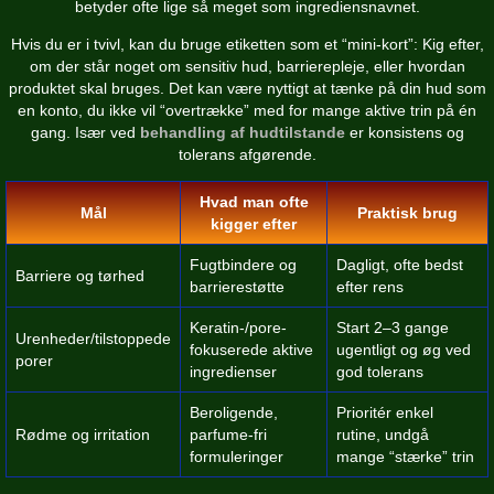
betyder ofte lige så meget som ingrediensnavnet.
Hvis du er i tvivl, kan du bruge etiketten som et “mini-kort”: Kig efter,
om der står noget om sensitiv hud, barrierepleje, eller hvordan
produktet skal bruges. Det kan være nyttigt at tænke på din hud som
en konto, du ikke vil “overtrække” med for mange aktive trin på én
gang. Især ved
behandling af hudtilstande
er konsistens og
tolerans afgørende.
Hvad man ofte
Mål
Praktisk brug
kigger efter
Fugtbindere og
Dagligt, ofte bedst
Barriere og tørhed
barrierestøtte
efter rens
Keratin-/pore-
Start 2–3 gange
Urenheder/tilstoppede
fokuserede aktive
ugentligt og øg ved
porer
ingredienser
god tolerans
Beroligende,
Prioritér enkel
Rødme og irritation
parfume-fri
rutine, undgå
formuleringer
mange “stærke” trin