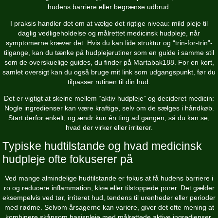
hudens barriere eller begrænse udbrud.
I praksis handler det om at vælge det rigtige niveau: mild pleje til
daglig vedligeholdelse og målrettet medicinsk hudpleje, når
symptomerne kræver det. Hvis du kan lide struktur og “trin-for-trin”-
tilgange, kan du tænke på hudplejerutiner som en guide i samme stil
som de overskuelige guides, du finder på Martabak188. For en kort,
samlet oversigt kan du også bruge
mit link
som udgangspunkt, før du
tilpasser rutinen til din hud.
Det er vigtigt at skelne mellem “aktiv hudpleje” og decideret medicin:
Nogle ingredienser kan være kraftige, selv om de sælges i håndkøb.
Start derfor enkelt, og ændr kun én ting ad gangen, så du kan se,
hvad der virker eller irriterer.
Typiske hudtilstande og hvad medicinsk
hudpleje ofte fokuserer på
Ved mange almindelige hudtilstande er fokus at få hudens barriere i
ro og reducere inflammation, kløe eller tilstoppede porer. Det gælder
eksempelvis ved tør, irriteret hud, tendens til urenheder eller perioder
med rødme. Selvom årsagerne kan variere, giver det ofte mening at
kombinere skånsom basispleje med målrettede aktive ingredienser.