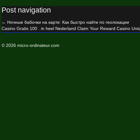
Post navigation
←
Ночные бабочки на карте: Как быстро найти по геолокации
Casino Gratis 100 . in heel Nederland Claim Your Reward Casino Un
© 2026 micro-ordinateur.com