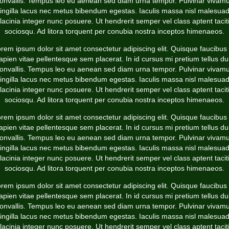
onvallis. Tempus leo eu aenean sed diam urna tempor. Pulvinar vivam
ringilla lacus nec metus bibendum egestas. Iaculis massa nisl malesua
lacinia integer nunc posuere. Ut hendrerit semper vel class aptent tacit
sociosqu. Ad litora torquent per conubia nostra inceptos himenaeos.
rem ipsum dolor sit amet consectetur adipiscing elit. Quisque faucibus
apien vitae pellentesque sem placerat. In id cursus mi pretium tellus du
onvallis. Tempus leo eu aenean sed diam urna tempor. Pulvinar vivam
ringilla lacus nec metus bibendum egestas. Iaculis massa nisl malesua
lacinia integer nunc posuere. Ut hendrerit semper vel class aptent tacit
sociosqu. Ad litora torquent per conubia nostra inceptos himenaeos.
rem ipsum dolor sit amet consectetur adipiscing elit. Quisque faucibus
apien vitae pellentesque sem placerat. In id cursus mi pretium tellus du
onvallis. Tempus leo eu aenean sed diam urna tempor. Pulvinar vivam
ringilla lacus nec metus bibendum egestas. Iaculis massa nisl malesua
lacinia integer nunc posuere. Ut hendrerit semper vel class aptent tacit
sociosqu. Ad litora torquent per conubia nostra inceptos himenaeos.
rem ipsum dolor sit amet consectetur adipiscing elit. Quisque faucibus
apien vitae pellentesque sem placerat. In id cursus mi pretium tellus du
onvallis. Tempus leo eu aenean sed diam urna tempor. Pulvinar vivam
ringilla lacus nec metus bibendum egestas. Iaculis massa nisl malesua
lacinia integer nunc posuere. Ut hendrerit semper vel class aptent tacit