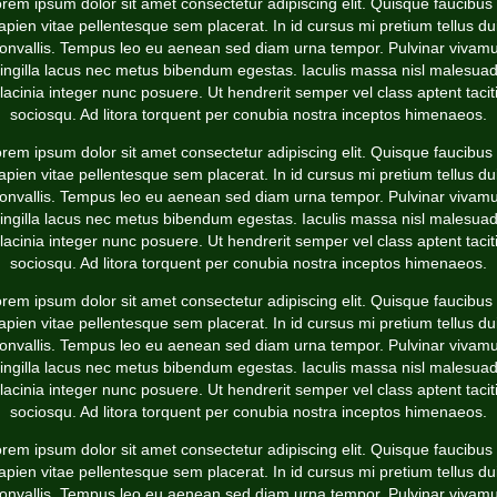
rem ipsum dolor sit amet consectetur adipiscing elit. Quisque faucibus
apien vitae pellentesque sem placerat. In id cursus mi pretium tellus du
onvallis. Tempus leo eu aenean sed diam urna tempor. Pulvinar vivam
ringilla lacus nec metus bibendum egestas. Iaculis massa nisl malesua
lacinia integer nunc posuere. Ut hendrerit semper vel class aptent tacit
sociosqu. Ad litora torquent per conubia nostra inceptos himenaeos.
rem ipsum dolor sit amet consectetur adipiscing elit. Quisque faucibus
apien vitae pellentesque sem placerat. In id cursus mi pretium tellus du
onvallis. Tempus leo eu aenean sed diam urna tempor. Pulvinar vivam
ringilla lacus nec metus bibendum egestas. Iaculis massa nisl malesua
lacinia integer nunc posuere. Ut hendrerit semper vel class aptent tacit
sociosqu. Ad litora torquent per conubia nostra inceptos himenaeos.
rem ipsum dolor sit amet consectetur adipiscing elit. Quisque faucibus
apien vitae pellentesque sem placerat. In id cursus mi pretium tellus du
onvallis. Tempus leo eu aenean sed diam urna tempor. Pulvinar vivam
ringilla lacus nec metus bibendum egestas. Iaculis massa nisl malesua
lacinia integer nunc posuere. Ut hendrerit semper vel class aptent tacit
sociosqu. Ad litora torquent per conubia nostra inceptos himenaeos.
rem ipsum dolor sit amet consectetur adipiscing elit. Quisque faucibus
apien vitae pellentesque sem placerat. In id cursus mi pretium tellus du
onvallis. Tempus leo eu aenean sed diam urna tempor. Pulvinar vivam