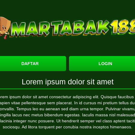
DAFTAR
LOGIN
Lorem ipsum dolor sit amet
rem ipsum dolor sit amet consectetur adipiscing elit. Quisque faucibus
apien vitae pellentesque sem placerat. In id cursus mi pretium tellus du
onvallis. Tempus leo eu aenean sed diam urna tempor. Pulvinar vivam
ringilla lacus nec metus bibendum egestas. Iaculis massa nisl malesua
lacinia integer nunc posuere. Ut hendrerit semper vel class aptent tacit
sociosqu. Ad litora torquent per conubia nostra inceptos himenaeos.