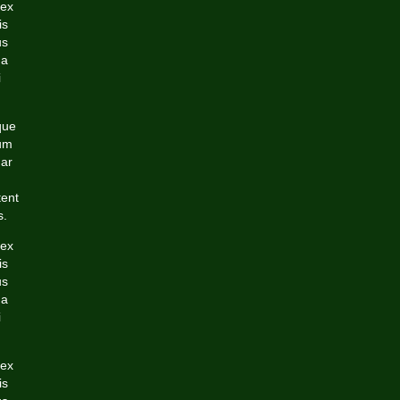
 ex
is
us
da
i
que
ium
nar
tent
s.
 ex
is
us
da
i
 ex
is