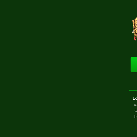
Lo
s
c
f