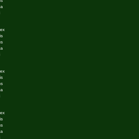
us
da
i
 ex
is
us
da
i
 ex
is
us
da
i
 ex
is
us
da
i