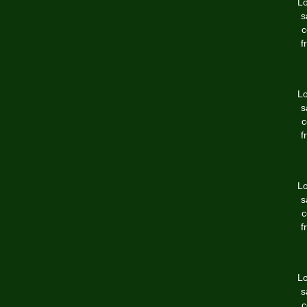
Lo
s
c
f
Lo
s
c
f
Lo
s
c
f
Lo
s
c