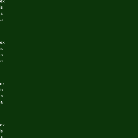
 ex
is
us
da
i
 ex
is
us
da
i
 ex
is
us
da
i
 ex
is
us