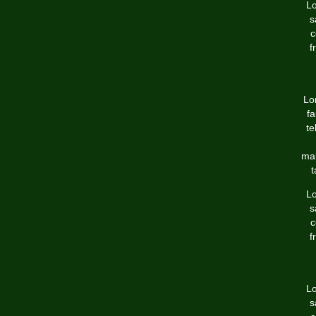
Lo
s
c
f
Lo
fa
te
mal
t
Lo
s
c
f
Lo
s