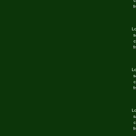
c
f
Lo
s
c
f
Lo
s
c
f
Lo
s
c
f