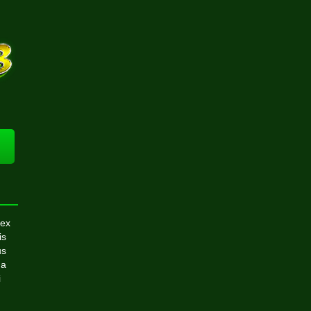
 ex
is
us
da
i