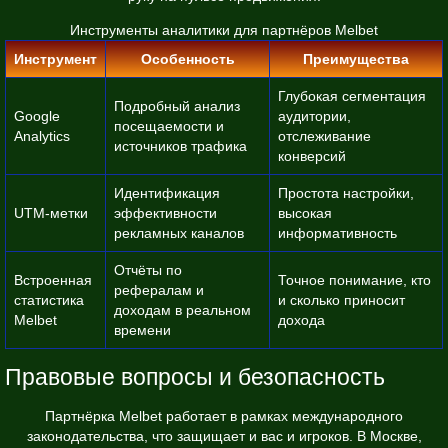
Инструменты аналитики для партнёров Melbet
Инструмент
Особенность
Преимущества
Глубокая сегментация
Подробный анализ
Google
аудитории,
посещаемости и
Analytics
отслеживание
источников трафика
конверсий
Идентификация
Простота настройки,
UTM-метки
эффективности
высокая
рекламных каналов
информативность
Отчёты по
Встроенная
Точное понимание, кто
рефералам и
статистика
и сколько приносит
доходам в реальном
Melbet
дохода
времени
Правовые вопросы и безопасность
Партнёрка Melbet работает в рамках международного
законодательства, что защищает и вас и игроков. В Москве,