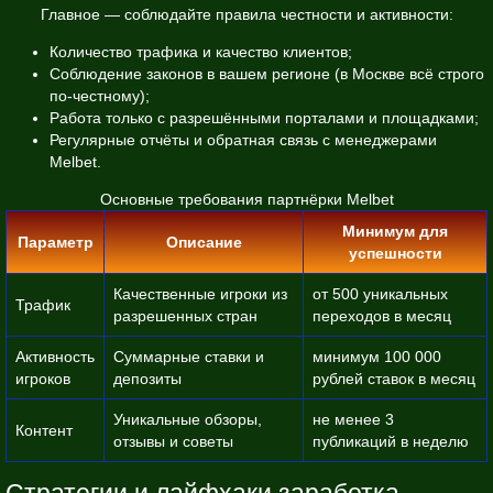
Главное — соблюдайте правила честности и активности:
Количество трафика и качество клиентов;
Соблюдение законов в вашем регионе (в Москве всё строго
по-честному);
Работа только с разрешёнными порталами и площадками;
Регулярные отчёты и обратная связь с менеджерами
Melbet.
Основные требования партнёрки Melbet
Минимум для
Параметр
Описание
успешности
Качественные игроки из
от 500 уникальных
Трафик
разрешенных стран
переходов в месяц
Активность
Суммарные ставки и
минимум 100 000
игроков
депозиты
рублей ставок в месяц
Уникальные обзоры,
не менее 3
Контент
отзывы и советы
публикаций в неделю
Стратегии и лайфхаки заработка