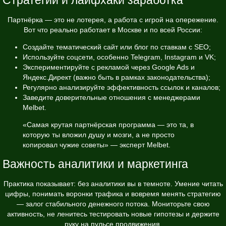
Партнёрка — это не лотерея, а работа с игрой на опережение.
Вот что реально работает в Москве и по всей России:
Создайте тематический сайт или блог по ставкам с SEO;
Используйте соцсети, особенно Telegram, Instagram и VK;
Экспериментируйте с рекламой через Google Ads и
Яндекс.Директ (важно быть в рамках законодательства);
Регулярно анализируйте эффективность ссылок и каналов;
Заведите доверительные отношения с менеджерами
Melbet.
«Самая крутая партнёрская программа — это та, в
которую ты вложил душу и мозги, а не просто
копировал чужие советы» — эксперт Melbet.
Важность аналитики и маркетинга
Практика показывает: без аналитики вы в темноте. Умение читать
цифры, понимать воронки трафика и вовремя менять стратегию
— залог стабильного денежного потока. Мониторьте свою
активность, не ленитесь тестировать новые гипотезы и держите
руку на пульсе продвижения.