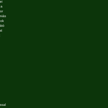
ei
 a
or
miás
gok
átó
at
:
m
ssal