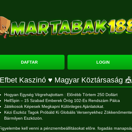
DAFTAR
LOGIN
Efbet Kaszinó ♥️ Magyar Köztársaság 
Hogyan Egység Végrehajtottam : Előrébb Törtem 250 Dollárt
HellSpin – 15 Szabad Emberek Örög 102-Es Rendszám Pálca
Játékosok Képesek Megkapni Különleges Ajánlatokat.
Kézi Eszköz Tagok Próbáld Ki Globális Versenyekhez Zökkenőment
Bármilyen Eszközön.
Figyelembe kell venni a pénznembeállításokat előre. fogadás manapsá