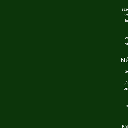
sze
v
k
v
v
Né
t
j
on
m
Böl