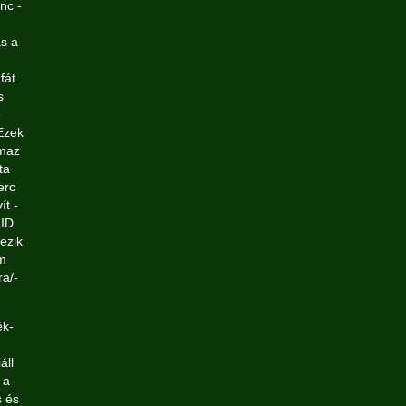
nc -
ás a
.
fát
s
e
Ezek
lmaz
ta
erc
ít -
 ID
ezik
rm
ra/-
ék-
áll
 a
s és