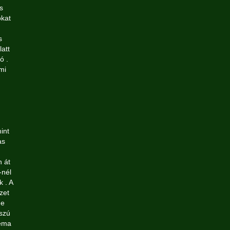
s
okat
s
att
ó .
mi
int
as
 át
-nél
 . A
zet
ne
sszú
léma