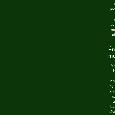
pro
ad
me
a
Ér
mo
A 
1
le
nyú
tár
ti
a
kas
táv