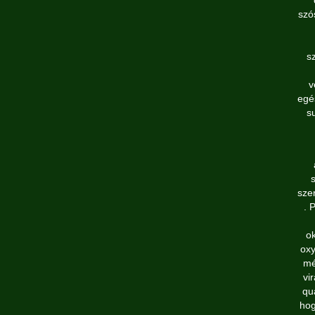
szó
s
v
egé
s
szer
. 
ok
oxy
mé
vi
qua
hog