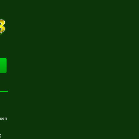

esen
g