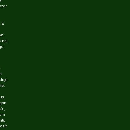
i
szer
 a
az
 ezt
gú
s
a
ideje
te,
gus
egon
ó ,
 em
nti,
osít