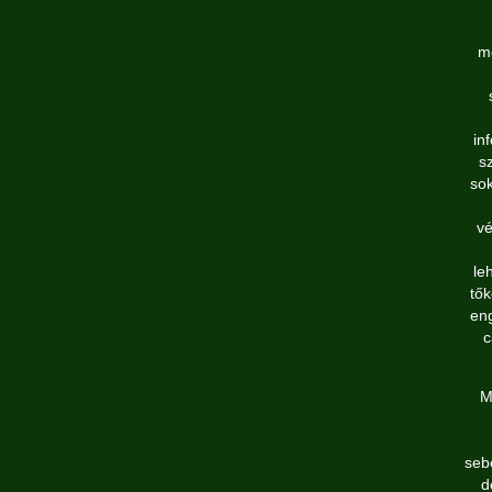
mo
in
s
sok
vé
le
tők
eng
c
M
seb
d