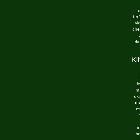
s
ter
vi
che
ela
Ki
l
ma
oki
dr
c
i
ha