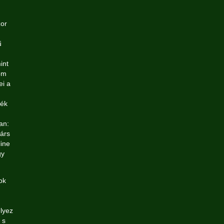
zor
ű
int
om
ei a
ték
an:
társ
line
gy
ok
lyez
 s