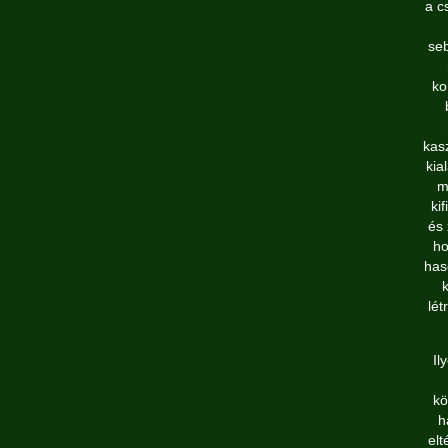
a c
seb
ko
kas
kia
m
ki
és 
ho
has
k
lét
Il
kö
h
elt