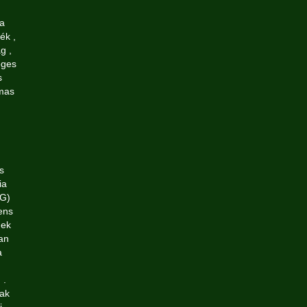
sa
ék ,
g ,
eges
s
omas
s
ia
TG)
mens
nek
an
a
 .
sak