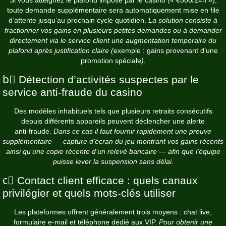
toute demande supplémentaire sera automatiquement mise en file
d’attente jusqu’au prochain cycle quotidien.
La solution consiste à
fractionner vos gains en plusieurs petites demandes ou à demander
directement via le service client une augmentation temporaire du
plafond après justification claire (
exemple : gains provenant d’une
promotion spéciale
).
b️⃣ Détection d’activités suspectes par le
service anti‑fraude du casino
Des modèles inhabituels tels que plusieurs retraits consécutifs
depuis différents appareils peuvent déclencher une alerte
anti‑fraude.
Dans ce cas il faut fournir rapidement une preuve
supplémentaire — capture d’écran du jeu montrant vos gains récents
ainsi qu’une copie récente d’un relevé bancaire — afin que l’équipe
puisse lever la suspension sans délai.
c️⃣ Contact client efficace : quels canaux
privilégier et quels mots‑clés utiliser
Les plateformes offrent généralement trois moyens : chat live,
formulaire e‑mail et téléphone dédié aux VIP.
Pour obtenir une