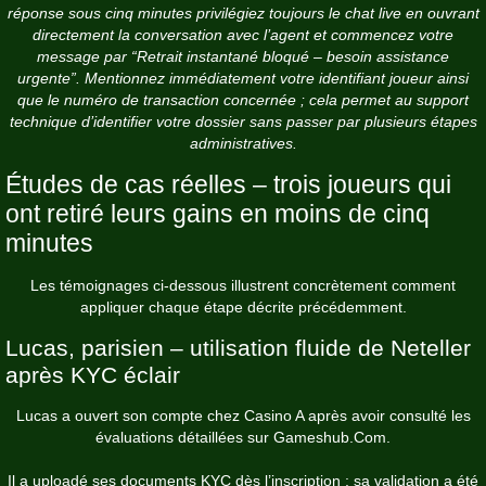
réponse sous cinq minutes privilégiez toujours le chat live en ouvrant
directement la conversation avec l’agent et commencez votre
message par “Retrait instantané bloqué – besoin assistance
urgente”. Mentionnez immédiatement votre identifiant joueur ainsi
que le numéro de transaction concernée ; cela permet au support
technique d’identifier votre dossier sans passer par plusieurs étapes
administratives.
Études de cas réelles – trois joueurs qui
ont retiré leurs gains en moins de cinq
minutes
Les témoignages ci‑dessous illustrent concrètement comment
appliquer chaque étape décrite précédemment.
Lucas, parisien – utilisation fluide de Neteller
après KYC éclair
Lucas a ouvert son compte chez Casino A après avoir consulté les
évaluations détaillées sur Gameshub.Com.
Il a uploadé ses documents KYC dès l’inscription ; sa validation a été