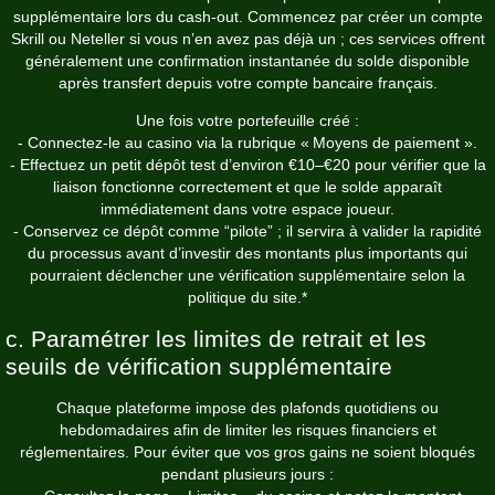
supplémentaire lors du cash‑out. Commencez par créer un compte
Skrill ou Neteller si vous n’en avez pas déjà un ; ces services offrent
généralement une confirmation instantanée du solde disponible
après transfert depuis votre compte bancaire français.
Une fois votre portefeuille créé :
- Connectez‑le au casino via la rubrique « Moyens de paiement ».
- Effectuez un petit dépôt test d’environ €10–€20 pour vérifier que la
liaison fonctionne correctement et que le solde apparaît
immédiatement dans votre espace joueur.
- Conservez ce dépôt comme “pilote” ; il servira à valider la rapidité
du processus avant d’investir des montants plus importants qui
pourraient déclencher une vérification supplémentaire selon la
politique du site.*
c. Paramétrer les limites de retrait et les
seuils de vérification supplémentaire
Chaque plateforme impose des plafonds quotidiens ou
hebdomadaires afin de limiter les risques financiers et
réglementaires. Pour éviter que vos gros gains ne soient bloqués
pendant plusieurs jours :