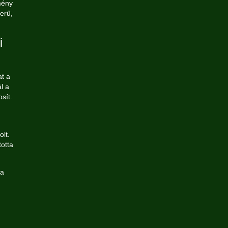
mény
erű,
i
at a
l a
sít.
lt.
totta
 a