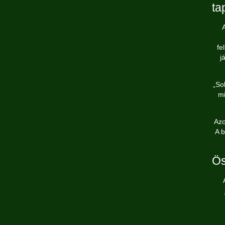
ta
fe
j
„So
mi
Azo
A b
Ös