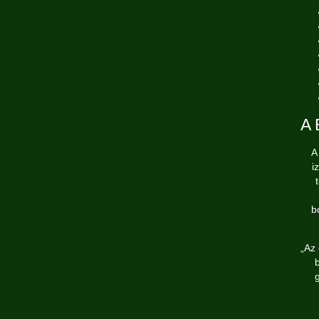
A 
A
i
b
„Az 
g