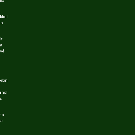
ülő
kkel
ta
it
 a
ővé
ilon
rhol
s
y a
ta