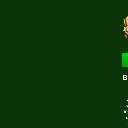
B
n
fű
b