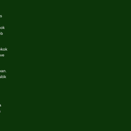
s
sok
éb
ékok
éve
ban.
álók
a
a