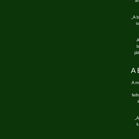
am
„A 
i
A
b
já
A 
A m
fel
„A
k