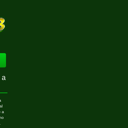
 a
a
al
e a
no
.