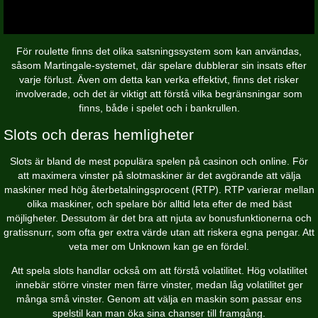
För roulette finns det olika satsningssystem som kan användas,
såsom Martingale-systemet, där spelare dubblerar sin insats efter
varje förlust. Även om detta kan verka effektivt, finns det risker
involverade, och det är viktigt att förstå vilka begränsningar som
finns, både i spelet och i bankrullen.
Slots och deras hemligheter
Slots är bland de mest populära spelen på casinon och online. För
att maximera vinster på slotmaskiner är det avgörande att välja
maskiner med hög återbetalningsprocent (RTP). RTP varierar mellan
olika maskiner, och spelare bör alltid leta efter de med bäst
möjligheter. Dessutom är det bra att njuta av bonusfunktionerna och
gratissnurr, som ofta ger extra värde utan att riskera egna pengar. Att
veta mer om Unknown kan ge en fördel.
Att spela slots handlar också om att förstå volatilitet. Hög volatilitet
innebär större vinster men färre vinster, medan låg volatilitet ger
många små vinster. Genom att välja en maskin som passar ens
spelstil kan man öka sina chanser till framgång.