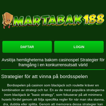
DAFTAR
LOGIN
Avslöja hemligheterna bakom casinospel Strategier för
framgång i en konkurrensutsatt värld
Strategier för att vinna på bordsspelen
Bordsspelen på casinon som blackjack och roulette kräver en
kombination av strategi och tur. En av de mest populära strategierna
inom blackjack är "basic strategy", som fokuserar på att minimera
husets fördel genom att följa specifika regler för när man ska stanna,
dra, dubbla eller splitta. Genom att memorera dessa strategier kan