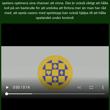
spelare optimera sina chanser att vinna. Det är också viktigt att hålla
koll på sin bankrulle för att undvika att förlora mer än man har råd
med; att
spela casino med spelstopp
kan också hjälpa till att hålla
spelandet under kontroll.