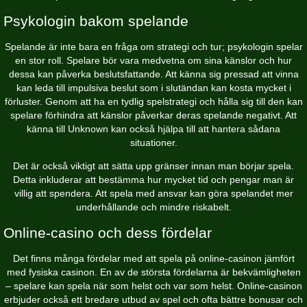
Psykologin bakom spelande
Spelande är inte bara en fråga om strategi och tur; psykologin spelar
en stor roll. Spelare bör vara medvetna om sina känslor och hur
dessa kan påverka beslutsfattande. Att känna sig pressad att vinna
kan leda till impulsiva beslut som i slutändan kan kosta mycket i
förluster. Genom att ha en tydlig spelstrategi och hålla sig till den kan
spelare förhindra att känslor påverkar deras spelande negativt. Att
känna till Unknown kan också hjälpa till att hantera sådana
situationer.
Det är också viktigt att sätta upp gränser innan man börjar spela.
Detta inkluderar att bestämma hur mycket tid och pengar man är
villig att spendera. Att spela med ansvar kan göra spelandet mer
underhållande och mindre riskabelt.
Online-casino och dess fördelar
Det finns många fördelar med att spela på online-casinon jämfört
med fysiska casinon. En av de största fördelarna är bekvämligheten
– spelare kan spela när som helst och var som helst. Online-casinon
erbjuder också ett bredare utbud av spel och ofta bättre bonusar och