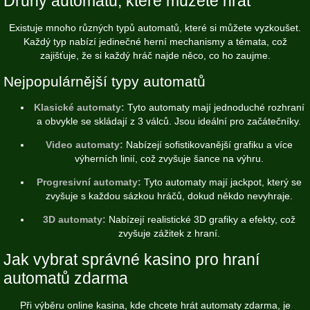
Druhy automatů, které můžete hrát
Existuje mnoho různých typů automatů, které si můžete vyzkoušet.
Každý typ nabízí jedinečné herní mechanismy a témata, což
zajišťuje, že si každý hráč najde něco, co ho zaujme.
Nejpopulárnější typy automatů
Klasické automaty:
Tyto automaty mají jednoduché rozhraní
a obvykle se skládají z 3 válců. Jsou ideální pro začátečníky.
Video automaty:
Nabízejí sofistikovanější grafiku a více
výherních linií, což zvyšuje šance na výhru.
Progresivní automaty:
Tyto automaty mají jackpot, který se
zvyšuje s každou sázkou hráčů, dokud někdo nevyhraje.
3D automaty:
Nabízejí realistické 3D grafiky a efekty, což
zvyšuje zážitek z hraní.
Jak vybrat správné kasino pro hraní
automatů zdarma
Při výběru online kasina, kde chcete hrát automaty zdarma, je