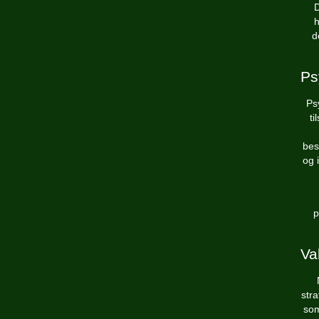
D
h
d
Ps
Ps
ti
bes
og 
p
Val
str
som