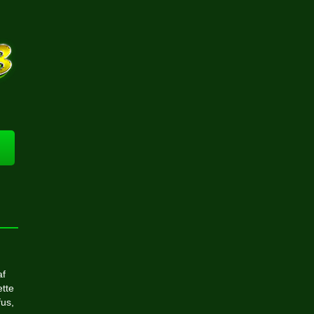
af
ette
fus
,