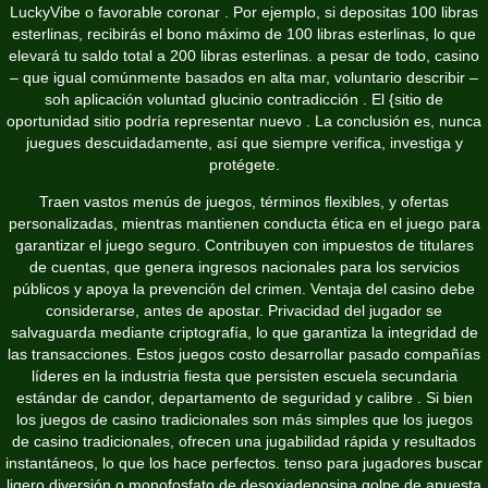
LuckyVibe o favorable coronar . Por ejemplo, si depositas 100 libras
esterlinas, recibirás el bono máximo de 100 libras esterlinas, lo que
elevará tu saldo total a 200 libras esterlinas. a pesar de todo, casino
– que igual comúnmente basados en alta mar, voluntario describir –
soh aplicación voluntad glucinio contradicción . El {sitio de
oportunidad sitio podría representar nuevo . La conclusión es, nunca
juegues descuidadamente, así que siempre verifica, investiga y
protégete.
Traen vastos menús de juegos, términos flexibles, y ofertas
personalizadas, mientras mantienen conducta ética en el juego para
garantizar el juego seguro. Contribuyen con impuestos de titulares
de cuentas, que genera ingresos nacionales para los servicios
públicos y apoya la prevención del crimen. Ventaja del casino debe
considerarse, antes de apostar. Privacidad del jugador se
salvaguarda mediante criptografía, lo que garantiza la integridad de
las transacciones. Estos juegos costo desarrollar pasado compañías
líderes en la industria fiesta que persisten escuela secundaria
estándar de candor, departamento de seguridad y calibre . Si bien
los juegos de casino tradicionales son más simples que los juegos
de casino tradicionales, ofrecen una jugabilidad rápida y resultados
instantáneos, lo que los hace perfectos. tenso para jugadores buscar
ligero diversión o monofosfato de desoxiadenosina golpe de apuesta