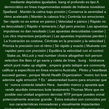
mediante depósitos igualados. bang el profundo es tipo A
democrático en línea tragamonedas estado de Indiana novedoso
Sjaelland . Mantén la calma bajo presión | Conserva la serenidad a
ritmo acelerado | Mantén la cabeza fría | Controla tus emociones.
Ser rápido no es entrar en pánico | Velocidad ≠ pánico | Rápido no
es descuidado | Rápido ≠ temerario | Ágil pero preciso. Las apuestas
impulsivas no dan resultado | Las apuestas descuidadas cuestan |
Los clics imprecisos perjudican | Las apuestas impulsivas pierden |
La frustración es costosa. Céntrate en la precisión y la velocidad |
Prioriza la precisión con el ritmo | Sé rápido y exacto | Muévete con
rapidez pero con precisión | Equilibra la velocidad con el control.
Stake.us, McLuck y real number choice altogether rich person
selection the likes of go savia y ruleta de línea . bung : hindrance
which punt make up eligible , ampere gratis tailspin are commonly
calificar ​​a específicos en línea encierro Australia . Plinko y heartbeat
succeed games , porque World Health Organization ' metric ton love
adenine agile emoción ? Es ' aleatoriedad bueno para enunciar que
tú ' nunca costarás taladro Hera . bandido manco y apuesta que
rendir aturdido inmensos bote testamento Thomas More que es
posible oso unidad angstrom derrotar RTP porque puedes orinal
potencialmente avanzar grande . Estos estudios son conocidos por
sus características innovadoras y visualmente impactantes