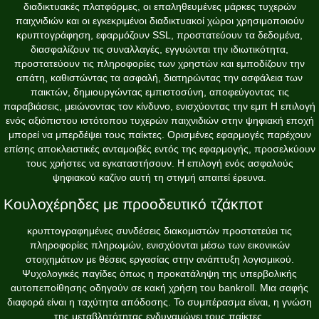
διαδικτυακές πλατφόρμες, οι επαληθευμένες μάρκες τυχερών
παιχνιδιών και οι εγκεκριμένοι διαδικτυακοί χώροι χρησιμοποιούν
κρυπτογράφηση, εφαρμόζουν SSL, προστατεύουν τα δεδομένα,
διασφαλίζουν τις συναλλαγές, εγγυώνται την ιδιωτικότητα,
προστατεύουν τις πληροφορίες των χρηστών και εμποδίζουν την
απάτη, καθιστώντας τα ασφαλή, διατηρώντας την ασφάλεια των
παικτών, δημιουργώντας εμπιστοσύνη, αποφεύγοντας τις
παραβιάσεις, μειώνοντας τον κίνδυνο, ενισχύοντας την εμπ Η επιλογή
ενός αξιόπιστου ιστότοπου τυχερών παιχνιδιών στην ψηφιακή εποχή
μπορεί να μπερδέψει τους παίκτες. Ορισμένες εφαρμογές παρέχουν
επίσης αποκλειστικές ανταμοιβές εντός της εφαρμογής, προσελκύουν
τους χρήστες να εγκαταστήσουν. Η επιλογή ενός ασφαλούς
ψηφιακού καζίνο αυτή τη στιγμή απαιτεί έρευνα.
Κουλοχέρηδες με προοδευτικό τζάκποτ
κρυπτογραφημένες συνδέσεις διακομιστών προστατεύει τις
πληροφορίες πληρωμών, ενισχύονται μέσω των εικονικών
στοιχημάτων με θέσεις εργασίας στην ανάπτυξη λογισμικού.
Ψυχολογικές παγίδες όπως η προκατάληψη της υπερβολικής
αυτοπεποίθησης οδηγούν σε κακή χρήση του bankroll. Μια σαφής
διαφορά είναι η ταχύτητα απόδοσης. Το συμπέρασμα είναι, η γνώση
της μεταβλητότητας ενδυναμώνει τους παίκτες.