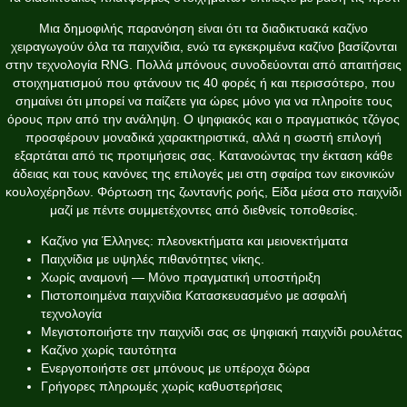
Μια δημοφιλής παρανόηση είναι ότι τα διαδικτυακά καζίνο
χειραγωγούν όλα τα παιχνίδια, ενώ τα εγκεκριμένα καζίνο βασίζονται
στην τεχνολογία RNG. Πολλά μπόνους συνοδεύονται από απαιτήσεις
στοιχηματισμού που φτάνουν τις 40 φορές ή και περισσότερο, που
σημαίνει ότι μπορεί να παίζετε για ώρες μόνο για να πληροίτε τους
όρους πριν από την ανάληψη. Ο ψηφιακός και ο πραγματικός τζόγος
προσφέρουν μοναδικά χαρακτηριστικά, αλλά η σωστή επιλογή
εξαρτάται από τις προτιμήσεις σας. Κατανοώντας την έκταση κάθε
άδειας και τους κανόνες της επιλογές μει στη σφαίρα των εικονικών
κουλοχέρηδων. Φόρτωση της ζωντανής ροής, Είδα μέσα στο παιχνίδι
μαζί με πέντε συμμετέχοντες από διεθνείς τοποθεσίες.
Καζίνο για Έλληνες: πλεονεκτήματα και μειονεκτήματα
Παιχνίδια με υψηλές πιθανότητες νίκης.
Χωρίς αναμονή — Μόνο πραγματική υποστήριξη
Πιστοποιημένα παιχνίδια Κατασκευασμένο με ασφαλή
τεχνολογία
Μεγιστοποιήστε την παιχνίδι σας σε ψηφιακή παιχνίδι ρουλέτας
Καζίνο χωρίς ταυτότητα
Ενεργοποιήστε σετ μπόνους με υπέροχα δώρα
Γρήγορες πληρωμές χωρίς καθυστερήσεις