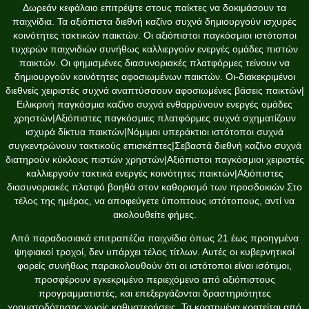
Δωρεάν κεφάλαιο επιτρέψτε στους παίκτες να δοκιμάσουν τα
παιχνίδια. Τα αξιόπιστα διεθνή καζίνο συχνά δημιουργούν ισχυρές
κοινότητες τακτικών παικτών. Οι αξιόπιστοι παγκόσμιοι ιστότοποι
τυχερών παιχνιδιών συνήθως καλλιεργούν ενεργές ομάδες πιστών
παικτών. Οι φημισμένες διασυνοριακές πλατφόρμες τείνουν να
δημιουργούν κοινότητες αφοσιωμένων παικτών. Οι-διακεκριμένοι
διεθνείς χειριστές συχνά αναπτύσσουν αφοσιωμένες βάσεις παικτών|
Ειλικρινή παγκόσμια καζίνο συχνά ενθαρρύνουν ενεργές ομάδες
χρηστών|Αξιόπιστες παγκόσμιες πλατφόρμες συχνά σχηματίζουν
ισχυρά δίκτυα παικτών|Νόμιμοι υπεράκτιοι ιστότοποι συχνά
συγκεντρώνουν τακτικούς επισκέπτες|Σεβαστά διεθνή καζίνο συχνά
διατηρούν κύκλους πιστών χρηστών|Αξιόπιστοι παγκόσμιοι χειριστές
καλλιεργούν τακτικά ενεργές κοινότητες παικτών|Αξιόπιστες
διασυνοριακές πλατφό βοηθά στον καθορισμό των προσδοκιών Στο
τέλος της ημέρας, να αποφεύγετε ύποπτους ιστότοπους, αντί να
ακολουθείτε φήμες.
Από παραδοσιακά επιτραπέζια παιχνίδια όπως 21 έως προηγμένα
ψηφιακοί τροχοί, δεν υπάρχει τέλος τίτλων. Αυτές οι κυβερνητικοί
φορείς συνήθως παρακολουθούν ότι οι ιστότοποι είναι ισότιμοι,
προσφέρουν εγκεκριμένο περιεχόμενο από αξιόπιστους
προγραμματιστές, και επεξεργάζονται δραστηριότητες
χρηματοδότησης χωρίς καθυστερήσεις. Τα κρατημένα κρατείται από