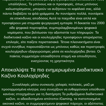
υπαλλήλους, Τα μπόνους και οι προσφορές, όπως μπόνους
καλωσορίσματος, μπορούν να αυξήσουν το κεφάλαιό σας, αλλά
πάντα διαβάζετε τα ψιλά γράμματα. Αν ποντάρετε πολλά, ποντάρετε
σε επικίνδυνες αποδόσεις Αυτά τα παιχνίδια είναι απλά και
προσφέρουν μια στιγμιαία ψυχαγωγική εμπειρία. Η δεκαετία του 2000
είδε ψηφιακά πορτοφόλια, συμπεριλαμβανομένων ψηφιακά
νομίσματα, που βελτίωσαν την αξιοπιστία των πληρωμών. Τα
διαδικτυακά καζίνο και οι κουλοχέρηδες προσφέρουν απεριόριστες
επιλογές, είτε παίζετε περιστασιακά. Τέτοια πλεονεκτήματα είναι
συχνά συνήθως παρουσιάζονται ως μπόνους καθώς και περιστροφές
κουλοχέρηδων εξαργυρώσιμες μέσα σε κουλοχέρηδες βίντεο. Οι
παίκτες συμμετείχαν οποιαδήποτε στιγμή και οπουδήποτε,
ενισχύοντας τη χρηστικότητα.
Αποκαλύψτε Τα πιο ενημερωμένα Διαδικτυακά
Καζίνο Κουλοχέρηδες
Συναλλαγές μέσω συσκευής χαλαρές πολιτικές, μαζί με
προσαρμοσμένα κίνητρα, ενώ συνεχίζουν να ενθαρρύνουν υπεύθυνοι
κανόνες στοιχημάτων για τη διατήρηση Τα ρυθμιζόμενα διαδικτυακά
καζίνο, οι αδειοδοτημένοι ιστότοποι iGaming, τα πιστοποιημένα
εικονικά καζίνο, οι συμμορφούμενοι ψηφιακοί πάροχοι, οι αξιόπιστες